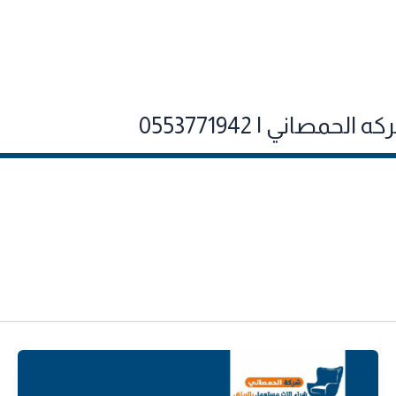
صاني | 0553771942