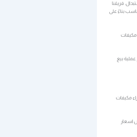
بدال. فريقنا
سب بناءً على
مكيفات
عملية بيع
اء مكيفات
ض اسعار