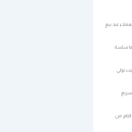
عملاء عند بيع
ها سلسة
يث نولي
سريع
لتام، من