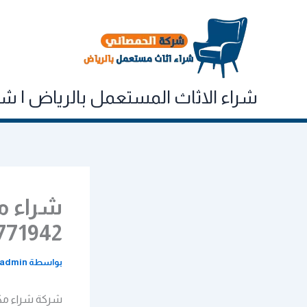
خطي
لى
لمحتوى
شراء الاثاث المستعمل بالرياض | شركه الحم
شراء م
771942
بواسطة
admin
شركة شراء مكي