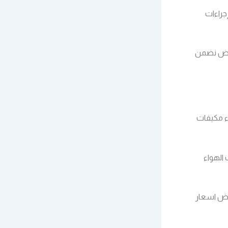
جراءات
ياض نضمن
ء مكيفات
الهواء
وض اسعار