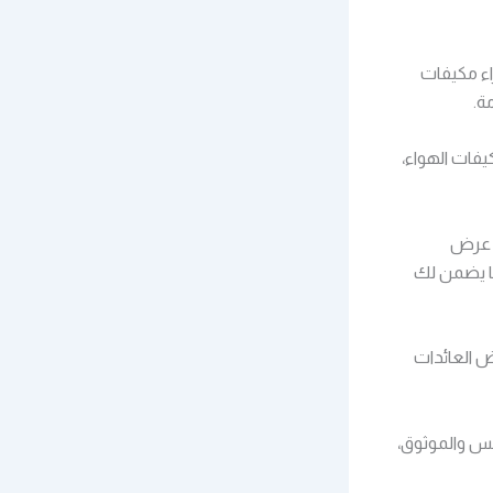
اء مكيفات
ة.
يفات الهواء،
ى عرض
ا يضمن لك
 العائدات
س والموثوق،