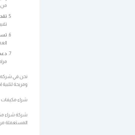
من ا
تقد
تقيي
تسو
العم
دعم 
مراح
نحن في شركه ش
ومريحة لتلبية ا
شراء مكيفات 
شركة شراء مكي
المستعملة من 