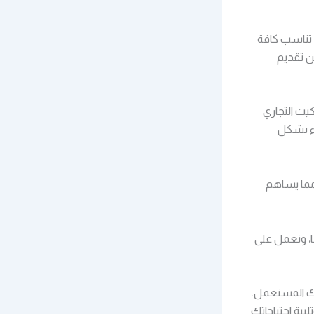
تناسب كافة
ن تقديم
يت التجاري
اء بشكل
مما يساهم
، ونعمل على
ك المستعمل.
بية احتياجاتك