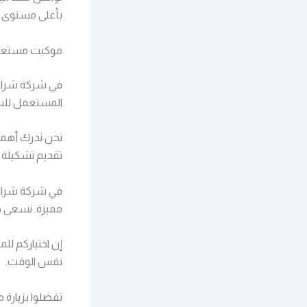
بأعلى مستوى من
موكيت مستعمل
في شركة شراء 
المستعمل للبيع
نحن ندرك أهمية
تقديم تشكيلة و
في شركة شراء ا
مميزة. نسعى ج
إن اختياركم ل
نفس الوقت.
تفضلوا بزيارة