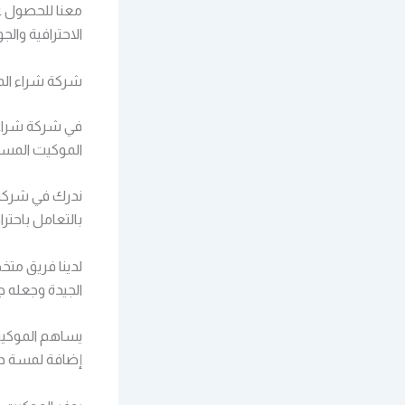
معنا للحصول عل
الاحترافية والجو
شركة شراء ال
في شركة شراء ا
الموكيت المستع
ندرك في شركة ش
بالتعامل باحترا
لدينا فريق مت
الجيدة وجعله ج
يساهم الموكيت 
إضافة لمسة داف