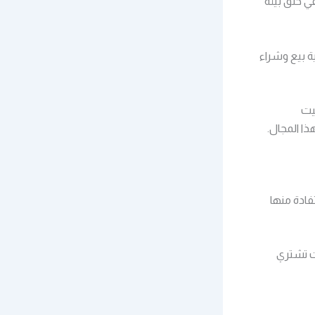
ي خلق بيئة
ة بيع وشراء
يت
ا المجال.
ادة منها
ت تشتري