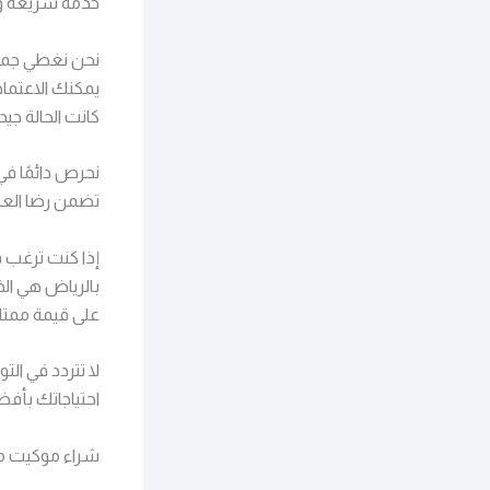
خدمة سريعة ومو
نحن نغطي جميع 
يمكنك الاعتماد
كانت الحالة جي
نحرص دائمًا ف
تضمن رضا العم
إذا كنت ترغب
بالرياض هي ال
على قيمة ممتا
لا تتردد في ا
احتياجاتك بأف
شراء موكيت م