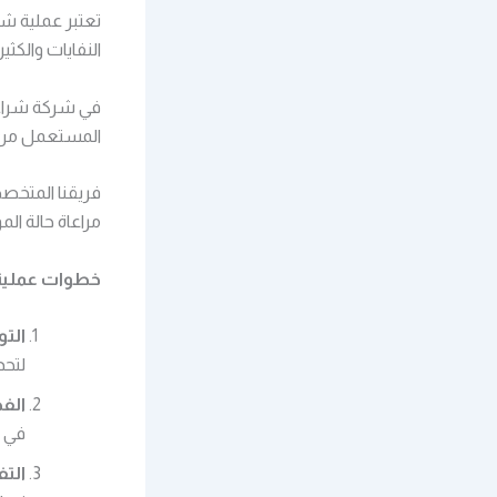
تعتبر عملية ش
النفايات والكثير
في شركة شراء 
المستعمل من ال
فريقنا المتخص
مراعاة حالة ال
خطوات عملية
التو
لتحد
الفح
في 
التف