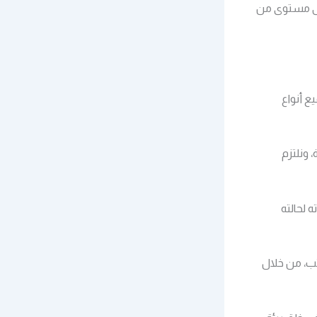
على مستوى من
ع أنواع
 ونلتزم
 لحالته
تب، من خلال