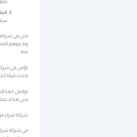
نصل 
النق
سلس
نحن في شركة ش
وندعوهم للمشا
منه.
نؤمن في شركة 
تحدث فرقًا كبير
تواصل معنا ال
نحن هنا لدعمك
شركة شراء مو
في شركة شراء م