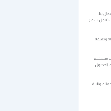
ال بنا،
لمستعمل، سواء
لة ودقيقة
يت مستخدم
ك الحصول
متك وتلبية