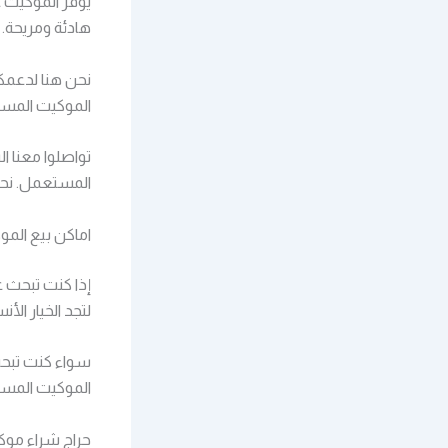
يوفر الموكيت ع
هادئة ومريحة.
نحن هنا لدعمكم
الموكيت المس
تواصلوا معنا ا
المستعمل. نحن
اماكن بيع الم
إذا كنت تبحث 
لتجد الخيار الأ
سواء كنت تبحث
الموكيت المستع
حراج شراء مو