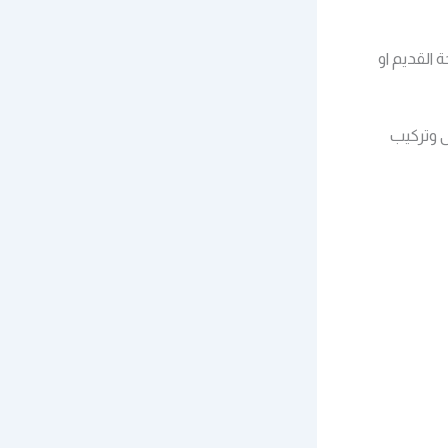
 القديم او
ى وتركيب