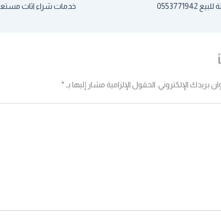
055377194
خدمات شراء اثاث مستعمل 771942
ان بريدك الإلكتروني.
الحقول الإلزامية مشار إليها بـ
*