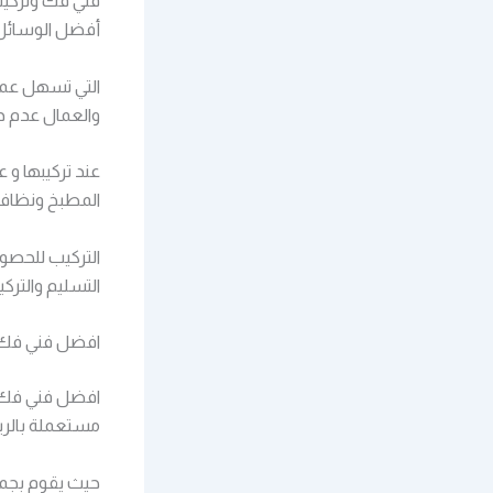
فني فك وتركيب
أفضل الوسائل 
التي تسهل عمل
والعمال عدم د
عند تركيبها و
المطبخ ونظافت
التركيب للحصول
التسليم والتركي
افضل فني فك 
افضل فني فك و
مستعملة بالر
حيث يقوم بجميع