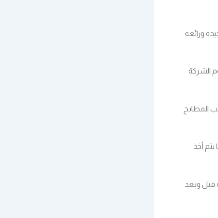
دة ورائعة
م الشركة
يب المطابخ
يتم أخذ
 قبل وبعد