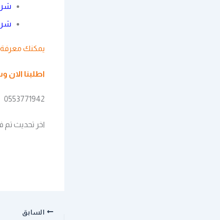
شركة
شركة
يمكنك معرفة ا
اطلبنا الان 
0553771942
اخر تحديث تم في 5 أكتوبر، 2025 ب
السابق