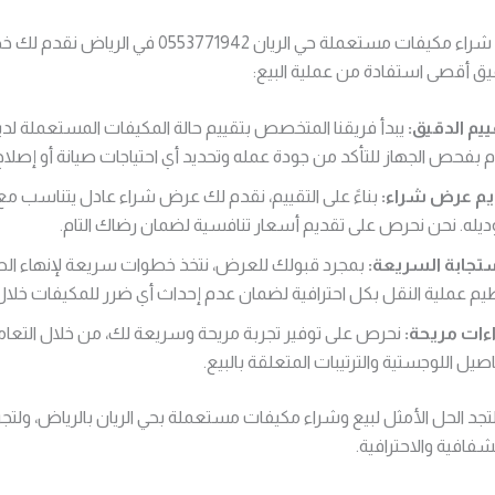
نحن في شركة شراء مكيفات مستعملة حي الريان 0553771942
 أقصى استفادة من عملية البيع:
ييم الدقيق:
يبدأ فريقنا المتخصص بتقييم حالة المكيفات المستعملة لد
 بفحص الجهاز للتأكد من جودة عمله وتحديد أي احتياجات صيانة أو إصلاح
يم عرض شراء:
بناءً على التقييم، نقدم لك عرض شراء عادل يتناسب مع
يله. نحن نحرص على تقديم أسعار تنافسية لضمان رضاك التام.
ستجابة السريعة:
بمجرد قبولك للعرض، نتخذ خطوات سريعة لإنهاء ال
يم عملية النقل بكل احترافية لضمان عدم إحداث أي ضرر للمكيفات خلال 
ءات مريحة:
نحرص على توفير تجربة مريحة وسريعة لك، من خلال التعا
اصيل اللوجستية والترتيبات المتعلقة بالبيع.
 لتجد الحل الأمثل لبيع وشراء مكيفات مستعملة بحي الريان بالرياض، ولتجر
لشفافية والاحترافية.