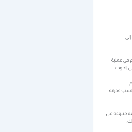
إلى
م في عملية
ى الجودة.
م
اسب قدراته
يان 0553771942 بالرياض مجموعة متنوعة من
ك.